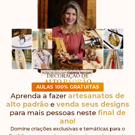
AULAS 100% GRATUITAS
Aprenda a fazer
artesanatos de
alto padrão
e
venda seus designs
para mais pessoas neste
final de
ano!
Domine criações exclusivas e temáticas para o