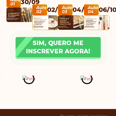
30/09
01
Aula
Aula
Aula
02/10
04/10
06/1
02
03
04
SIM, QUERO ME
INSCREVER AGORA!