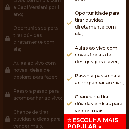
Lives semanais com
a Gabi Versiani por 1
Oportunidade para
ano;
tirar dúvidas
diretamente com
Oportunidade para
ela;
tirar dúvidas
diretamente com
Aulas ao vivo com
ela;
novas ideias de
designs para fazer;
Aulas ao vivo com
novas ideias de
Passo a passo para
designs para fazer;
acompanhar ao vivo;
Passo a passo para
Chance de tirar
acompanhar ao vivo;
dúvidas e dicas para
vender mais.
Chance de tirar
dúvidas e dicas para
⭐ ESCOLHA MAIS
vender mais.
POPULAR ⭐