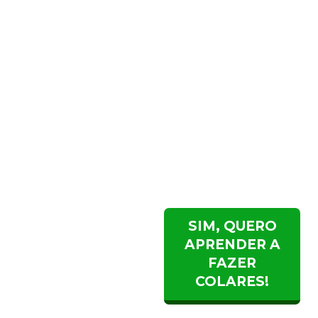
Criadora do método
Expand,
mais de 10.000
mulheres
é provável
que sejam de alunas
da Gabriela.
SIM, QUERO
APRENDER A
FAZER
COLARES!