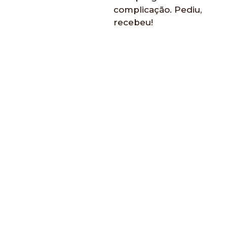
complicação. Pediu,
recebeu!
Versiani
Fundadora da marca
Kim Artesanato,
transformar a vida de
mulheres