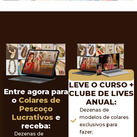
LEVE O CURSO +
Entre agora para
CLUBE DE LIVES
o
Colares de
ANUAL:
Pescoço
Dezenas de
Lucrativos
e
modelos de colares
receba:
exclusivos para
fazer;
Dezenas de